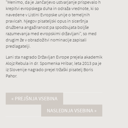
"Menimo, da je Jančarjevo ustvarjanje prispevalo h
krepitvi evropskega duha in odraža vrednote, ki so
navedene v Listini Evropske unije o temeljnih
pravicah. Njegov pisateljski opus in siceršnja
družbena angažiranost pa spodbujata boljše
razumevanja med evropskimi državljani", so med
drugim že v obrazložitvi nominacije zapisali
predlagatelji.
Lani sta nagrado Državljan Evrope prejela akademik
Alojz Rebula in dr. Spomenka Hribar, leta 2013 pa je
iz Slovenije nagrado prejel tržaški pisatelj Boris
Pahor.
« PREJŠNJA VSEBINA
NASLEDNJA VSEBINA »