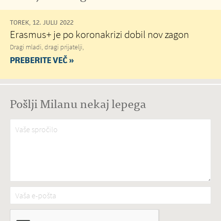
TOREK, 12. JULIJ 2022
Erasmus+ je po koronakrizi dobil nov zagon
Dragi mladi, dragi prijatelji,
PREBERITE VEČ »
Pošlji Milanu nekaj lepega
Vaše spročilo
*
Vaša e-pošta
*