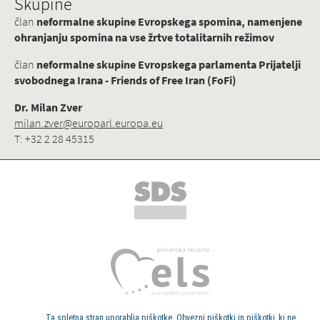
Skupine
član
neformalne skupine Evropskega spomina, namenjene
ohranjanju spomina na vse žrtve totalitarnih režimov
član
neformalne skupine Evropskega parlamenta Prijatelji
svobodnega Irana - Friends of Free Iran (FoFi)
Dr. Milan Zver
milan.zver@europarl.europa.eu
T: +32 2 28 45315
Ta spletna stran uporablja piškotke. Obvezni piškotki in piškotki, ki ne