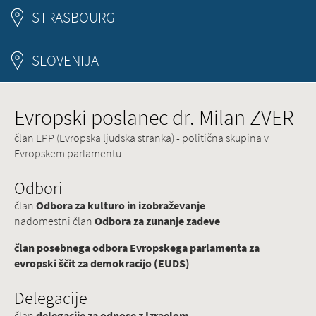
STRASBOURG
SLOVENIJA
Evropski poslanec dr. Milan ZVER
član EPP (Evropska ljudska stranka) - politična skupina v
Evropskem parlamentu
Odbori
član
Odbora za kulturo in izobraževanje
nadomestni član
Odbora za zunanje zadeve
član posebnega odbora Evropskega parlamenta za
evropski ščit za demokracijo (EUDS)
Delegacije
član
delegacije za odnose z Izraelom