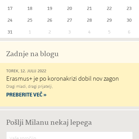
17
18
19
20
21
22
23
24
25
26
27
28
29
30
31
1
2
3
4
5
6
Zadnje na blogu
TOREK, 12. JULIJ 2022
Erasmus+ je po koronakrizi dobil nov zagon
Dragi mladi, dragi prijatelji,
PREBERITE VEČ »
Pošlji Milanu nekaj lepega
Vaše spročilo
*