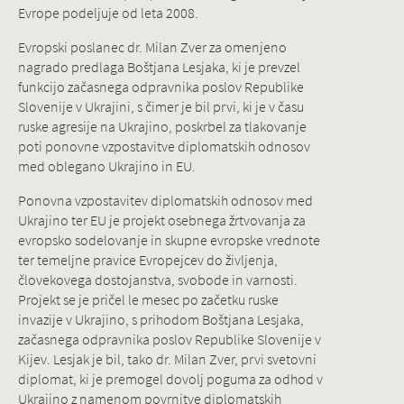
Evrope podeljuje od leta 2008.
Evropski poslanec dr. Milan Zver za omenjeno
nagrado predlaga Boštjana Lesjaka, ki je prevzel
funkcijo začasnega odpravnika poslov Republike
Slovenije v Ukrajini, s čimer je bil prvi, ki je v času
ruske agresije na Ukrajino, poskrbel za tlakovanje
poti ponovne vzpostavitve diplomatskih odnosov
med oblegano Ukrajino in EU.
Ponovna vzpostavitev diplomatskih odnosov med
Ukrajino ter EU je projekt osebnega žrtvovanja za
evropsko sodelovanje in skupne evropske vrednote
ter temeljne pravice Evropejcev do življenja,
človekovega dostojanstva, svobode in varnosti.
Projekt se je pričel le mesec po začetku ruske
invazije v Ukrajino, s prihodom Boštjana Lesjaka,
začasnega odpravnika poslov Republike Slovenije v
Kijev. Lesjak je bil, tako dr. Milan Zver, prvi svetovni
diplomat, ki je premogel dovolj poguma za odhod v
Ukrajino z namenom povrnitve diplomatskih