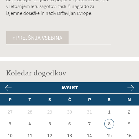
v letošnjem letu zagotovi zasluži nagrado za
izjemne dosežke in naziv Državljan Evrope.
« PREJŠNJA VSEBINA
Koledar dogodkov
AVGUST
P
T
S
Č
P
S
N
27
28
29
30
31
1
2
3
4
5
6
7
8
9
10
11
12
13
14
15
16