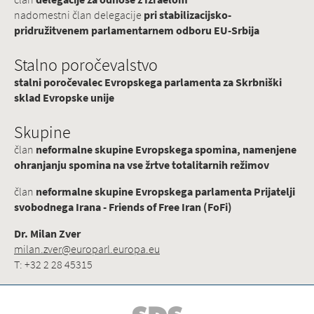
nadomestni član delegacije
pri stabilizacijsko-
pridružitvenem parlamentarnem odboru EU-Srbija
Stalno poročevalstvo
stalni poročevalec Evropskega parlamenta za Skrbniški
sklad Evropske unije
Skupine
član
neformalne skupine Evropskega spomina, namenjene
ohranjanju spomina na vse žrtve totalitarnih režimov
član
neformalne skupine Evropskega parlamenta Prijatelji
svobodnega Irana - Friends of Free Iran (FoFi)
Dr. Milan Zver
milan.zver@europarl.europa.eu
T: +32 2 28 45315