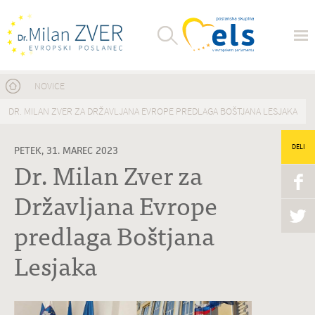
Nahajate se tukaj
NOVICE
DR. MILAN ZVER ZA DRŽAVLJANA EVROPE PREDLAGA BOŠTJANA LESJAKA
DELI
PETEK, 31. MAREC 2023
Dr. Milan Zver za
Državljana Evrope
predlaga Boštjana
Lesjaka