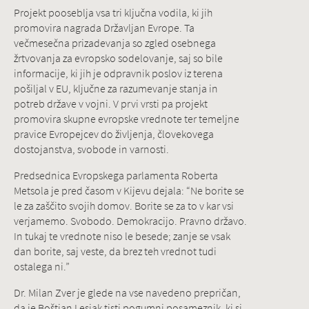
Projekt pooseblja vsa tri ključna vodila, ki jih
promovira nagrada Državljan Evrope. Ta
večmesečna prizadevanja so zgled osebnega
žrtvovanja za evropsko sodelovanje, saj so bile
informacije, ki jih je odpravnik poslov iz terena
pošiljal v EU, ključne za razumevanje stanja in
potreb države v vojni. V prvi vrsti pa projekt
promovira skupne evropske vrednote ter temeljne
pravice Evropejcev do življenja, človekovega
dostojanstva, svobode in varnosti.
Predsednica Evropskega parlamenta Roberta
Metsola je pred časom v Kijevu dejala: “Ne borite se
le za zaščito svojih domov. Borite se za to v kar vsi
verjamemo. Svobodo. Demokracijo. Pravno državo.
In tukaj te vrednote niso le besede; zanje se vsak
dan borite, saj veste, da brez teh vrednot tudi
ostalega ni.”
Dr. Milan Zver je glede na vse navedeno prepričan,
da je Boštjan Lesjak tisti pogumni posameznik, ki si