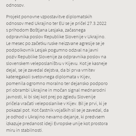
odnosov.
Projekt ponovne vzpostavitve diplomatskih
odnosov med Ukrajino ter EU se je pričel 27.3.2022
s prihodom Boštjana Lesjaka, začasnega
odpravnika poslov Republike Slovenije v Ukrajino.
Le mesec po začetku ruske neizzvane agresije se je
podpolkovnik Lesjak pogumno odzval na javni
poziv Republike Slovenije za odpravnika poslov na
slovenskem veleposlaništvu v Kijevu. Kot je kasneje
dejal, se je zavedal dejstva, da bi prva vrnitev
kateregakoli svetovnega diplomata v Kijev,
pomenila ogromno moralno ter dejansko podporo
pri obrambi Ukrajine in močan signal mednarodni
javnosti, ki bi slej kot prej po zgledu Slovenije
pričela vračati veleposlanike v Kijev. Bil je prvi, ki je
pokazal pot. Kot častnik vojaških sil se je zavedal, da
je odhod v Ukrajino nevarno dejanje, ki predvsem
izkazuje predanost ideji Evropske unije kot prostora
miru in stabilnosti.