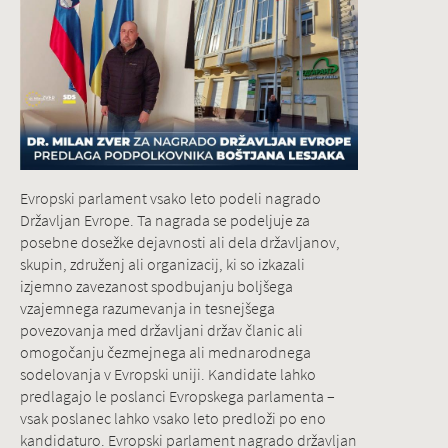
Evropski parlament vsako leto podeli nagrado
Državljan Evrope. Ta nagrada se podeljuje za
posebne dosežke dejavnosti ali dela državljanov,
skupin, združenj ali organizacij, ki so izkazali
izjemno zavezanost spodbujanju boljšega
vzajemnega razumevanja in tesnejšega
povezovanja med državljani držav članic ali
omogočanju čezmejnega ali mednarodnega
sodelovanja v Evropski uniji. Kandidate lahko
predlagajo le poslanci Evropskega parlamenta –
vsak poslanec lahko vsako leto predloži po eno
kandidaturo. Evropski parlament nagrado državljan