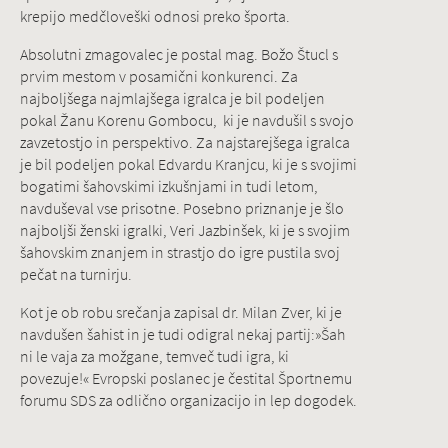
krepijo medčloveški odnosi preko športa.
Absolutni zmagovalec je postal mag. Božo Štucl s
prvim mestom v posamični konkurenci. Za
najboljšega najmlajšega igralca je bil podeljen
pokal Žanu Korenu Gombocu, ki je navdušil s svojo
zavzetostjo in perspektivo. Za najstarejšega igralca
je bil podeljen pokal Edvardu Kranjcu, ki je s svojimi
bogatimi šahovskimi izkušnjami in tudi letom,
navduševal vse prisotne. Posebno priznanje je šlo
najboljši ženski igralki, Veri Jazbinšek, ki je s svojim
šahovskim znanjem in strastjo do igre pustila svoj
pečat na turnirju.
Kot je ob robu srečanja zapisal dr. Milan Zver, ki je
navdušen šahist in je tudi odigral nekaj partij:»Šah
ni le vaja za možgane, temveč tudi igra, ki
povezuje!« Evropski poslanec je čestital Športnemu
forumu SDS za odlično organizacijo in lep dogodek.