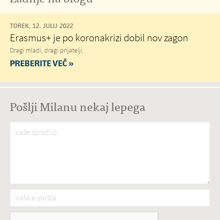
TOREK, 12. JULIJ 2022
Erasmus+ je po koronakrizi dobil nov zagon
Dragi mladi, dragi prijatelji,
PREBERITE VEČ »
Pošlji Milanu nekaj lepega
Vaše spročilo
*
Vaša e-pošta
*