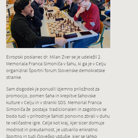
Evropski poslanec dr. Milan Zver se je udeležil 2.
Memoriala Franca Simoniča v šahu, ki ga je v Celju
organiziral Športni forum Slovenske demokratske
stranke.
Sam dogodek je ponudil izjemno priložnost za
promocijo, pomen šaha in krepitve šahovske
kulture v Celju in v stranki SDS. Memorial Franca
Simoniča že postaja tradicionalen in zagotovo se
bodo tudi v prihodnje šahisti ponovno zbrali v duhu
te veličastne igre. Celje kot kraj, kjer sicer domuje
modrost in preudarnost, je ustvarilo enkratno
športno in tudi človeško vzdušje, kjer se lahko