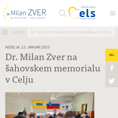
Nahajate se tukaj
NOVICE
DR. MILAN ZVER NA ŠAHOVSKEM MEMORIALU V CELJU
NEDELJA, 12. JANUAR 2025
Dr. Milan Zver na
DELI
šahovskem memorialu
v Celju