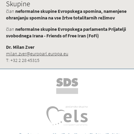
Skupine
član
neformalne skupine Evropskega spomina, namenjene
ohranjanju spomina na vse žrtve totalitarnih režimov
član
neformalne skupine Evropskega parlamenta Prijatelji
svobodnega Irana - Friends of Free Iran (FoFi)
Dr. Milan Zver
milan.zver@europarl.europa.eu
T: +32 2 28 45315