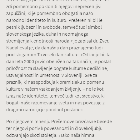
zdi pomembno pokloniti njegovi neprecenljivi
zapuščini, ki je pomembno obogatila našo
narodno identiteto in kulturo. Prešeren ni bil le
pesnik ljubezni in svobode, temveč tudi simbol
slovenskega jezika, duha in neomajnega
stremljenja k enotnosti naroda,« je zapisal dr. Zver.
Nadaljeval je, da današnji dan praznujemo tudi
pod sloganom Ta veseli dan kulture. »Odkar je bil ta
dan leta 2000 prvič obeležen na tak način, je postal
priložnost za slavljenje bogate kulturne dediščine,
ustvarjalnosti in umetnosti v Sloveniji. Gre za
praznik, ki nas spodbuja k premisleku o pomenu
kulture v našem vsakdanjem življenju – ne le kot
izraz naše identitete, temveč tudi kot sredstvo, ki
bogati naše razumevanje sveta in nas povezuje z
drugimi narodi,« je poudaril poslanec.
Po njegovem mnenju Prešernove brezčasne besede
ter njegovi poziv k povezanosti in človekoljubju
odzvanjajo skozi stoletja. »Tako naša himna