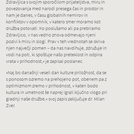
Zdravljica s svojim sporočilom prijateljstva, miru in
povezovanja med narodi presega čas in prostor in
nam je danes, v času globalnih nemirov in
konfliktov v opomnik, v katero smer moramo kot
družba potovati. Ko poslušamo ali pa prebiramo
Zdravljico, v nas vedno znova odmevajo njeni
pozivi k miru in slogi. Prav v teh vrednotah se skriva
njen največji pomen – da nas navdihuje, združuje in
vodi na poti, ki spoštuje našo preteklost in odpira
vrata v prihodnost,« je zapisal poslanec.
»Naj bo današnji veseli dan kulture priložnost, da se
s ponosom ozremo na prehojeno pot, obenem pa z
optimizmom zremo v prihodnost, v kateri bodo
kultura in umetnost še naprej igrali ključno vlogo pri
gradnji naše družbe,« svoj zapis zaključuje dr. Milan
Zver.