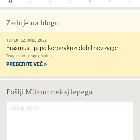
31
1
2
3
4
5
6
Zadnje na blogu
TOREK, 12. JULIJ 2022
Erasmus+ je po koronakrizi dobil nov zagon
Dragi mladi, dragi prijatelji,
PREBERITE VEČ »
Pošlji Milanu nekaj lepega
Vaše spročilo
*