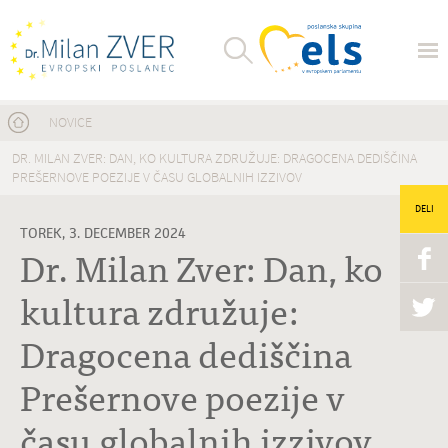
Nahajate se tukaj
NOVICE
DR. MILAN ZVER: DAN, KO KULTURA ZDRUŽUJE: DRAGOCENA DEDIŠČINA
PREŠERNOVE POEZIJE V ČASU GLOBALNIH IZZIVOV
DELI
TOREK, 3. DECEMBER 2024
Dr. Milan Zver: Dan, ko
kultura združuje:
Dragocena dediščina
Prešernove poezije v
času globalnih izzivov