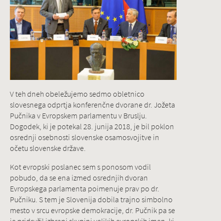
V teh dneh obeležujemo sedmo obletnico
slovesnega odprtja konferenčne dvorane dr. Jožeta
Pučnika v Evropskem parlamentu v Bruslju.
Dogodek, ki je potekal 28. junija 2018, je bil poklon
osrednji osebnosti slovenske osamosvojitve in
očetu slovenske države.
Kot evropski poslanec sem s ponosom vodil
pobudo, da se ena izmed osrednjih dvoran
Evropskega parlamenta poimenuje prav po dr.
Pučniku. S tem je Slovenija dobila trajno simbolno
mesto v srcu evropske demokracije, dr. Pučnik pa se