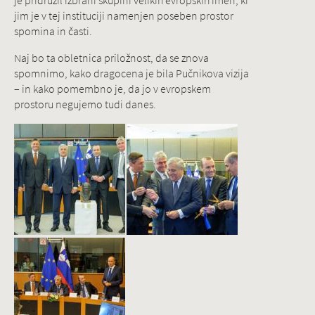
je pridružil izbrani skupini velikih evropskih imen, ki
jim je v tej instituciji namenjen poseben prostor
spomina in časti.
Naj bo ta obletnica priložnost, da se znova
spomnimo, kako dragocena je bila Pučnikova vizija
– in kako pomembno je, da jo v evropskem
prostoru negujemo tudi danes.