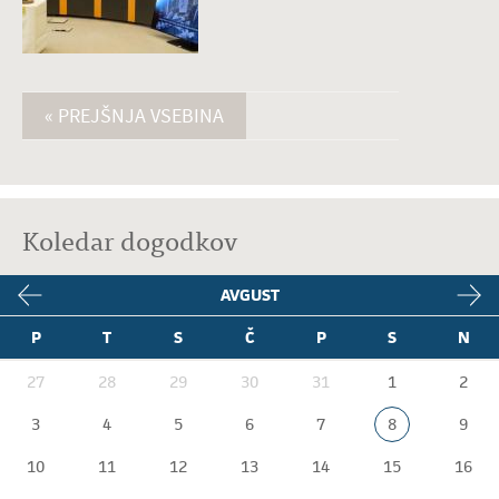
« PREJŠNJA VSEBINA
Koledar dogodkov
AVGUST
P
T
S
Č
P
S
N
27
28
29
30
31
1
2
3
4
5
6
7
8
9
10
11
12
13
14
15
16