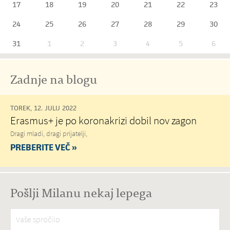
17
18
19
20
21
22
23
24
25
26
27
28
29
30
31
1
2
3
4
5
6
Zadnje na blogu
TOREK, 12. JULIJ 2022
Erasmus+ je po koronakrizi dobil nov zagon
Dragi mladi, dragi prijatelji,
PREBERITE VEČ »
Pošlji Milanu nekaj lepega
Vaše spročilo
*