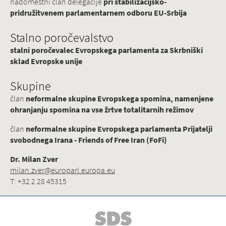
nadomestni član delegacije
pri stabilizacijsko-
pridružitvenem parlamentarnem odboru EU-Srbija
Stalno poročevalstvo
stalni poročevalec Evropskega parlamenta za Skrbniški
sklad Evropske unije
Skupine
član
neformalne skupine Evropskega spomina, namenjene
ohranjanju spomina na vse žrtve totalitarnih režimov
član
neformalne skupine Evropskega parlamenta Prijatelji
svobodnega Irana - Friends of Free Iran (FoFi)
Dr. Milan Zver
milan.zver@europarl.europa.eu
T: +32 2 28 45315