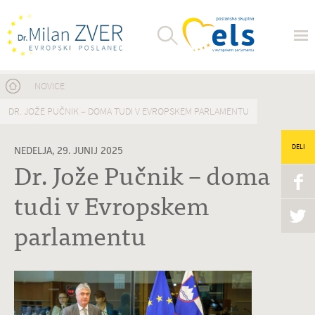
Nahajate se tukaj
NOVICE
DR. JOŽE PUČNIK – DOMA TUDI V EVROPSKEM PARLAMENTU
DELI
NEDELJA, 29. JUNIJ 2025
Dr. Jože Pučnik – doma
tudi v Evropskem
parlamentu