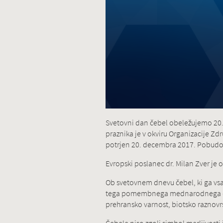
Svetovni dan čebel obeležujemo 20. 
praznika je v okviru Organizacije Z
potrjen 20. decembra 2017. Pobudo 
Evropski poslanec dr. Milan Zver je
Ob svetovnem dnevu čebel, ki ga vs
tega pomembnega mednarodnega dne. 
prehransko varnost, biotsko raznovr