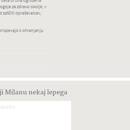
 dela bi bila ogrožena
ogoje za zdravo okolje, v
 zaščiti opraševalcev,
prispevajo k ohranjanju
ji Milanu nekaj lepega
spročilo
*