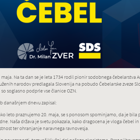
maja. Na ta dan se je leta 1734 rodil pionir sodobnega čebelarstva A
druženih narodov predlagala Slovenija na pobudo Čebelarske zveze Slov
so soglasno podprle vse članice OZN.
 ob današnjem dnevu zapisal:
ako leto praznujemo 20. maja, se s ponosom spominjamo, da je bila 
Naša država je svetu pokazala, kako dragocena je vloga čebel in 
stnost ter ohranjanje naravnega ravnovesja.