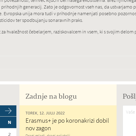
 in povezanosti, temveč ključni del našega ekosistema. Brez njihovega
a prihodnjih generacij. Zato je odgovornost vseh nas, da ustvarjamo p
. Evropska unija mora tudi v prihodnje namenjati posebno pozornost
ticidov ter spodbujanju sonaravnih praks.
t za hvaležnost čebelarjem, raziskovalcem in vsem, ki s svojim delom 
Zadnje na blogu
Pošl
Vaše 
TOREK, 12. JULIJ 2022
Erasmus+ je po koronakrizi dobil
N
nov zagon
2
Dragi mladi, dragi prijatelji,