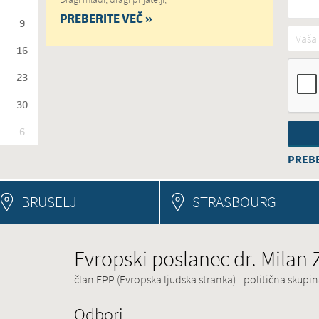
PREBERITE VEČ »
9
Vaša 
16
23
30
6
PREBE
BRUSELJ
STRASBOURG
Evropski poslanec dr. Milan
član EPP (Evropska ljudska stranka) - politična skup
Odbori