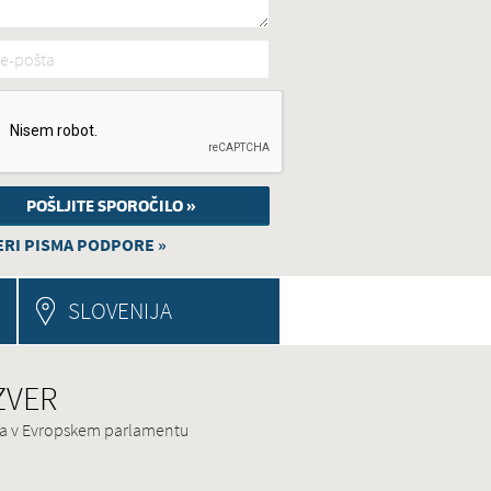
e-pošta
*
RI PISMA PODPORE »
SLOVENIJA
 ZVER
ina v Evropskem parlamentu