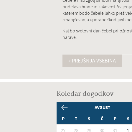
Čebele niso zgolj simbol marljivosti
pridelava hrane in kakovost življenj
katerem bodo čebele lahko preživele
zmanjševanju uporabe škodljivih pes
Naj bo svetovni dan čebel priložnos
narave.
« PREJŠNJA VSEBINA
Koledar dogodkov
AVGUST
P
T
S
Č
P
S
27
28
29
30
31
1