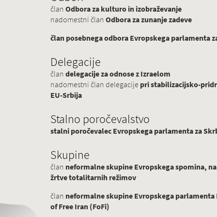
član
Odbora za kulturo in izobraževanje
nadomestni član
Odbora za zunanje zadeve
član posebnega odbora Evropskega parlamenta za 
Delegacije
član
delegacije za odnose z Izraelom
nadomestni član delegacije
pri stabilizacijsko-p
EU-Srbija
Stalno poročevalstvo
stalni poročevalec Evropskega parlamenta za Skrb
Skupine
član
neformalne skupine Evropskega spomina, na
žrtve totalitarnih režimov
član
neformalne skupine Evropskega parlamenta Pr
of Free Iran (FoFi)