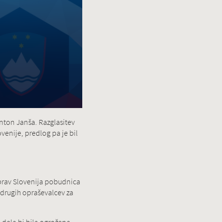
nton Janša. Razglasitev
enije, predlog pa je bil
prav Slovenija pobudnica
drugih opraševalcev za