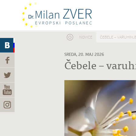
Nahajate se tukaj
NOVICE
ČEBELE – VARUHINJ
SREDA, 20. MAJ 2026
Čebele – varuhi