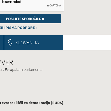
RI PISMA PODPORE »
SLOVENIJA
 ZVER
ina v Evropskem parlamentu
evropski ščit za demokracijo (EUDS)