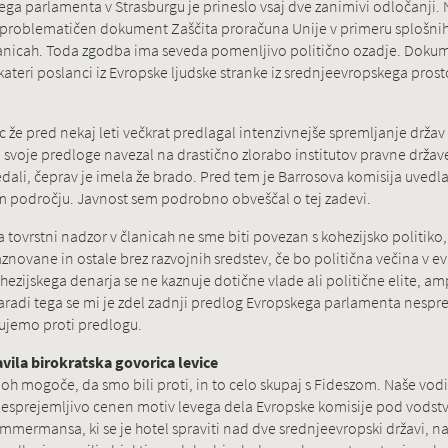
a parlamenta v Strasburgu je prineslo vsaj dve zanimivi odločanji. N
problematičen dokument Zaščita proračuna Unije v primeru splošnih p
anicah. Toda zgodba ima seveda pomenljivo politično ozadje. Dokum
ekateri poslanci iz Evropske ljudske stranke iz srednjeevropskega prostor
ic že pred nekaj leti večkrat predlagal intenzivnejše spremljanje držav
m svoje predloge navezal na drastično zlorabo institutov pravne drža
dali, čeprav je imela že brado. Pred tem je Barrosova komisija uvedl
m področju. Javnost sem podrobno obveščal o tej zadevi.
tovrstni nadzor v članicah ne sme biti povezan s kohezijsko politiko
novane in ostale brez razvojnih sredstev, če bo politična večina v ev
ezijskega denarja se ne kaznuje dotične vlade ali politične elite, 
aradi tega se mi je zdel zadnji predlog Evropskega parlamenta nespre
sujemo proti predlogu.
javila birokratska govorica levice
 mogoče, da smo bili proti, in to celo skupaj s Fideszom. Naše vodilo 
esprejemljivo cenen motiv levega dela Evropske komisije pod vods
mmermansa, ki se je hotel spraviti nad dve srednjeevropski državi, n