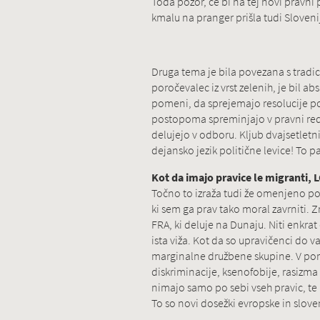
Toda pozor, če bi na tej novi pravni
kmalu na pranger prišla tudi Slovenij
Druga tema je bila povezana s tradici
poročevalec iz vrst zelenih, je bil a
pomeni, da sprejemajo resolucije po s
postopoma spreminjajo v pravni red 
delujejo v odboru. Kljub dvajsetletni 
dejansko jezik politične levice! To pa
Kot da imajo pravice le migranti,
Točno to izraža tudi že omenjeno por
ki sem ga prav tako moral zavrniti. 
FRA, ki deluje na Dunaju. Niti enkrat
ista viža. Kot da so upravičenci do 
marginalne družbene skupine. V poroč
diskriminacije, ksenofobije, rasizma 
nimajo samo po sebi vseh pravic, te 
To so novi dosežki evropske in slove