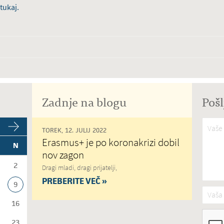
tukaj.
Zadnje na blogu
Pošl
Vaše 
TOREK, 12. JULIJ 2022
Erasmus+ je po koronakrizi dobil
N
nov zagon
2
Dragi mladi, dragi prijatelji,
PREBERITE VEČ »
9
Vaša 
16
23