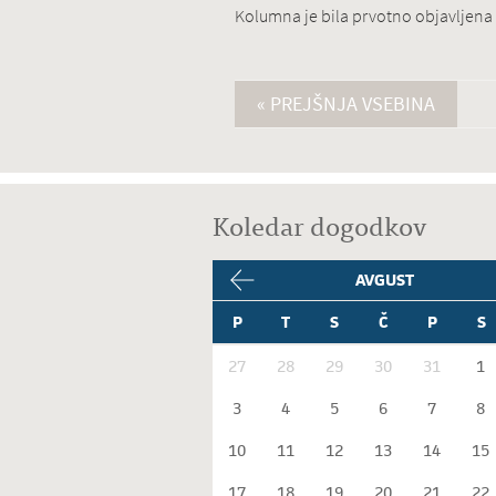
Kolumna je bila prvotno objavljena
« PREJŠNJA VSEBINA
Koledar dogodkov
AVGUST
P
T
S
Č
P
S
27
28
29
30
31
1
3
4
5
6
7
8
10
11
12
13
14
15
17
18
19
20
21
22