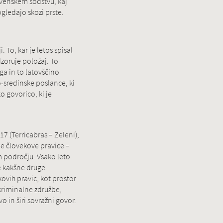
ovenskem sodstvu, kaj
ogledajo skozi prste.
 To, kar je letos spisal
dzoruje položaj. To
ega in to latovščino
-sredinske poslance, ki
o govorico, ki je
7 (Terricabras – Zeleni),
ne človekove pravice –
em področju. Vsako leto
še kakšne druge
ovih pravic, kot prostor
 kriminalne združbe,
 in širi sovražni govor.