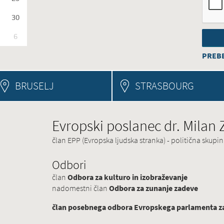
30
6
PREBE
BRUSELJ
STRASBOURG
Evropski poslanec dr. Milan
član EPP (Evropska ljudska stranka) - politična skup
Odbori
član
Odbora za kulturo in izobraževanje
nadomestni član
Odbora za zunanje zadeve
član posebnega odbora Evropskega parlamenta za 