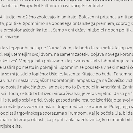
zila obstoj Evrope kot kulturne in civilizacijske entitete.
DA, ljudje množično zbolevajo in umirajo. Bolezen ni prizanesla niti
rta, politike. Spomnimo na obolelega britanskega premiera, soprog
a prestolonaslednika itd… Samo v eni državi ni zbolel noben politik,
em kasneje.
, da v tej zgodbi nekaj ne “štima”. Vem, da bodo ta razmislek takoj ozna
i. Naj utemeljim svoj dvom: na samem začetku pojava novega korona
ikoli več. V njej je bilo prikazano, da je virus nastal v laboratoriju za
e razširil po mestu in pokrajini. Spomnim se posnetka v neki mestni čet
a se mi je zdelo logično: Ušlo je, kazen za Kitajce bo huda. Pa sem se u
a virus ni nastal v vojaških laboratorijih, ampak so ga na človeško vrsto
i niso postali največja žrtev, ampak smo to Evropejci in Američani. Zani
si. Toda, četudi bi bil izvor virusa živalski, je zelo verjetno, da so ga 
ili situacijo sebi v prid. Svoje gospodarske resurse izkoriščajo za svoj vp
avni rešitelji z izvozom mask in druge medicinske opreme. Poleg tega s
odpisali trgovinskega sporazuma s Trumpom. Kaj je počela Cia, bi da
li niti terorja oblasti, ko je pritiskala na zdravnike, ki so morali biti 
ijske elite.