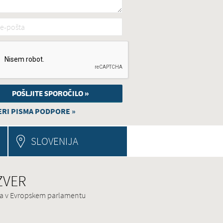
e-pošta
*
RI PISMA PODPORE »
SLOVENIJA
 ZVER
ina v Evropskem parlamentu