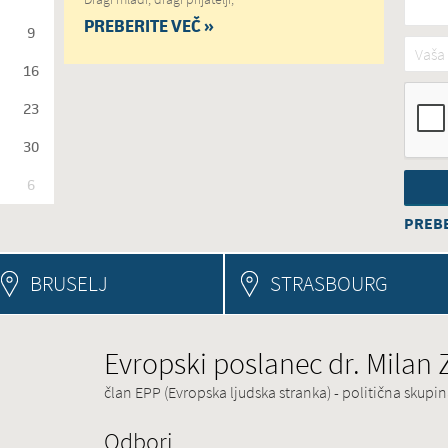
PREBERITE VEČ »
9
Vaša 
16
23
30
6
PREBE
BRUSELJ
STRASBOURG
Evropski poslanec dr. Milan
član EPP (Evropska ljudska stranka) - politična skup
Odbori