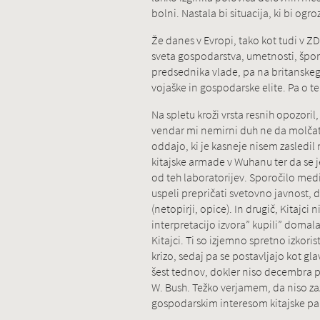
bolni. Nastala bi situacija, ki bi ogro
Že danes v Evropi, tako kot tudi v Z
sveta gospodarstva, umetnosti, špo
predsednika vlade, pa na britanskeg
vojaške in gospodarske elite. Pa o t
Na spletu kroži vrsta resnih opozoril
vendar mi nemirni duh ne da molčat
oddajo, ki je kasneje nisem zasledil n
kitajske armade v Wuhanu ter da se j
od teh laboratorijev. Sporočilo medij
uspeli prepričati svetovno javnost, d
(netopirji, opice). In drugič, Kitajc
interpretacijo izvora” kupili” domala v
Kitajci. Ti so izjemno spretno izkorist
krizo, sedaj pa se postavljajo kot gl
šest tednov, dokler niso decembra p
W. Bush. Težko verjamem, da niso zazna
gospodarskim interesom kitajske part