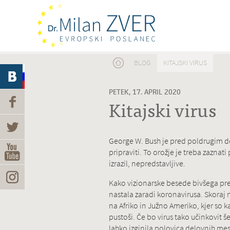
Nahajate se tukaj
BLOG
KITAJSKI VIRUS
PETEK, 17. APRIL 2020
Kitajski virus
George W. Bush je pred poldrugim d
pripraviti. To orožje je treba zaznat
izrazil, nepredstavljive.
Kako vizionarske besede bivšega pre
nastala zaradi koronavirusa. Skoraj n
na Afriko in Južno Ameriko, kjer so 
pustoši. Če bo virus tako učinkovit 
lahko izginila polovica delovnih mest