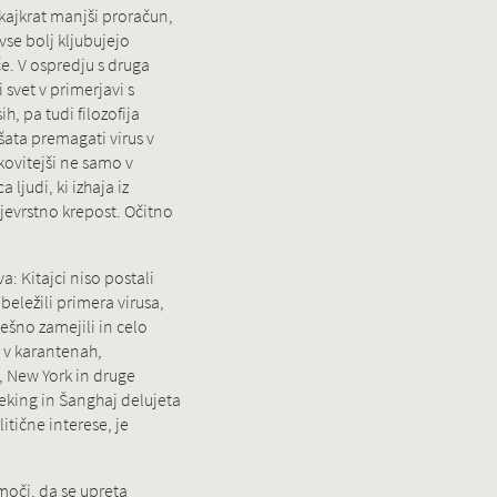
kajkrat manjši proračun,
se bolj kljubujejo
. V ospredju s druga
svet v primerjavi s
, pa tudi filozofija
šata premagati virus v
kovitejši ne samo v
ljudi, ki izhaja iz
ojevrstno krepost. Očitno
: Kitajci niso postali
beležili primera virusa,
ešno zamejili in celo
jo v karantenah,
i, New York in druge
Peking in Šanghaj delujeta
itične interese, je
moči, da se upreta