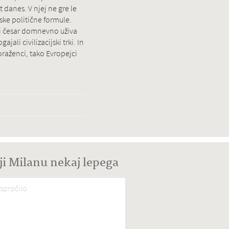
t danes. V njej ne gre le
ske politične formule.
adi česar domnevno uživa
ali civilizacijski trki. In
oraženci, tako Evropejci
ji Milanu nekaj lepega
spročilo
*