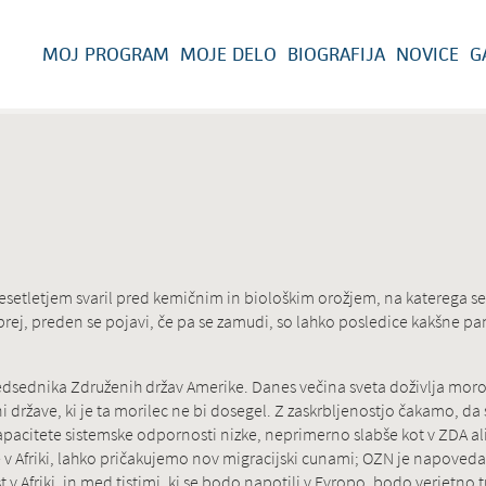
MOJ PROGRAM
MOJE DELO
BIOGRAFIJA
NOVICE
G
esetletjem svaril pred kemičnim in biološkim orožjem, na katerega 
i prej, preden se pojavi, če pa se zamudi, so lahko posledice kakšne p
dsednika Združenih držav Amerike. Danes večina sveta doživlja moro, 
i države, ki je ta morilec ne bi dosegel. Z zaskrbljenostjo čakamo, da s
kapacitete sistemske odpornosti nizke, neprimerno slabše kot v ZDA ali
še v Afriki, lahko pričakujemo nov migracijski cunami; OZN je napoveda
 v Afriki, in med tistimi, ki se bodo napotili v Evropo, bodo verjetno 