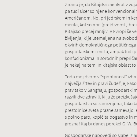
Znano je, da Kitajska zaenkrat v vo
pa tudi sicer so njene konvencional
Američanom. No, pri jedrskem in ke
merila, kot so npr. (pre)drznost, br
Kitajsko precej ranljiv. V Evropi še
življenja, ki je utemeljena na svobo
okvirih demokratičnega političnega s
gospodarskem smislu, ampak tudi pri u
konfucionizma in sorodnih prepričanj
je nekaj na tem. In kitajska oblast 
Toda moj dvom v “spontanost” izbruha
največja žrtev in pravi čudež je, kako
prav tako v Šanghaju, gospodarski me
razvili dve zdravili, ki ju že preizkuša
gospodarstva so zamrznjena, tako kot 
prestolnice sveta prazne samevajo. P
s polno paro, kopičita bogastvo in mo
grozna! Kaj bi danes porekel G. W. B
Gospodarske napovedi so slabe, zlas