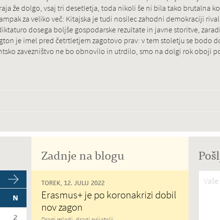
aja že dolgo, vsaj tri desetletja, toda nikoli še ni bila tako brutalna ko
mpak za veliko več: Kitajska je tudi nosilec zahodni demokraciji rival
diktaturo dosega boljše gospodarske rezultate in javne storitve, zar
on je imel pred četrtletjem zagotovo prav: v tem stoletju se bodo dogaj
lantsko zavezništvo ne bo obnovilo in utrdilo, smo na dolgi rok oboji p
Zadnje na blogu
Pošl
Vaše 
TOREK, 12. JULIJ 2022
Erasmus+ je po koronakrizi dobil
N
nov zagon
2
Dragi mladi, dragi prijatelji,