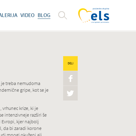
ALERIJA
VIDEO
BLOG
DELI
se je treba nemudoma
andemične gripe, kot se je
vrhunec krize, ki je
e intenzivneje razširi še
 Evropi, kjer najbolj
l, da bi zaradi korone
tudi mnogi okuženi ali