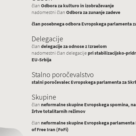
član
Odbora za kulturo in izobraževanje
nadomestni član
Odbora za zunanje zadeve
član posebnega odbora Evropskega parlamenta za 
Delegacije
član
delegacije za odnose z Izraelom
nadomestni član delegacije
pri stabilizacijsko-p
EU-Srbija
Stalno poročevalstvo
stalni poročevalec Evropskega parlamenta za Skrb
Skupine
član
neformalne skupine Evropskega spomina, na
žrtve totalitarnih režimov
član
neformalne skupine Evropskega parlamenta Pr
of Free Iran (FoFi)