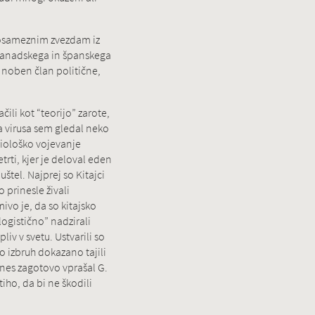
 posameznim zvezdam iz
 kanadskega in španskega
 noben član politične,
čili kot “teorijo” zarote,
 virusa sem gledal neko
 biološko vojevanje
rti, kjer je deloval eden
štel. Najprej so Kitajci
 prinesle živali
mivo je, da so kitajsko
“logistično” nadzirali
liv v svetu. Ustvarili so
o izbruh dokazano tajili
nes zagotovo vprašal G.
tiho, da bi ne škodili