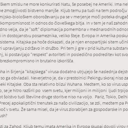
jaškem smislu ne more konkurirati Natu, še posebej ne Ameriki. Ima ne
ne zmogljivosti bistveno manjše. Kljub temu pa tudi na tem področju v
mijsko-biološkem oboroževanju pa se v merjenje moči poteka drugače
ezkompromisnost in odnos do človeškega bitja. In v tem je naš zahodni 
 vedno velja, da je “soft” diplomacija pomembna v mednarodnih odnosih
di in dostojanstvu posameznika, veliko šteje. Evropa in Amerika posku
istema. Kitajska pa hoče dokazati, da je njen enopartijski sitem učin
pravljanju z državo in družbo. Pri tem ji gre v prid kulturna substanca 
, ki postavljajo “respekt” avtoriteti in posledično podreditev kot sv
to brezkompromisno in brutalno izkorišča.
 in širjenja “kitajskega” virusa dodatno utrjujejo še naslednja dejstva
 so ga obvladali. Neverjetno je, da v prestolnici Pekingu skoraj niso za
ki Kitajske. Oba sta relativno blizui Wuhana. Medtem, ko so virus usp
jo, se je hitro razširil po vsem svetu, kjer milijoni in milijoni ljudi trpi
šolstvo tudi številne druge storitve niso na voljo. Pariz, Tokio, Delh
recej apokaliptični trenutek za našo civilizacijo, se zdi, medtem pa 
č v svetu. Že sama misel, da je virus zlorabljen za gospodarske in pol
ush?
ti za Zahod. Kljub temu imata Amerika in Evropa skupaj dovolj virov 