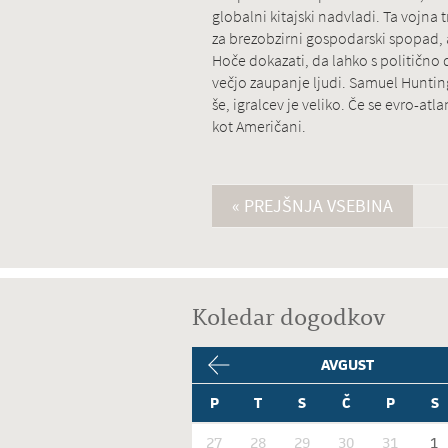
globalni kitajski nadvladi. Ta vojna tr
za brezobzirni gospodarski spopad, a
Hoče dokazati, da lahko s politično 
večjo zaupanje ljudi. Samuel Huntingt
še, igralcev je veliko. Če se evro-at
kot Američani.
« PREJŠNJA VSEBINA
Koledar dogodkov
AVGUST
P
T
S
Č
P
S
27
28
29
30
31
1