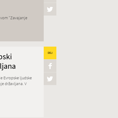
lovom "Zavajanje
pski
DELI
ljana
e Evropske ljudske
je državljana. V