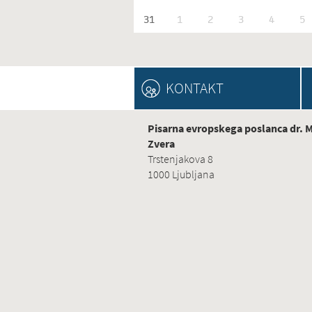
31
1
2
3
4
5
KONTAKT
Pisarna evropskega poslanca dr. 
Zvera
Trstenjakova 8
1000 Ljubljana