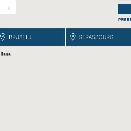
6
PREBE
BRUSELJ
STRASBOURG
Milana