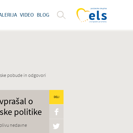
ALERIJA
VIDEO
BLOG
anske pobude in odgovori
vprašal o
DELI
ske politike
 vplivu nedavne