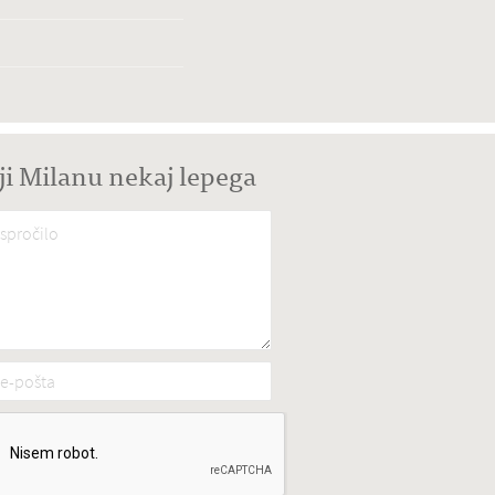
ji Milanu nekaj lepega
spročilo
*
e-pošta
*