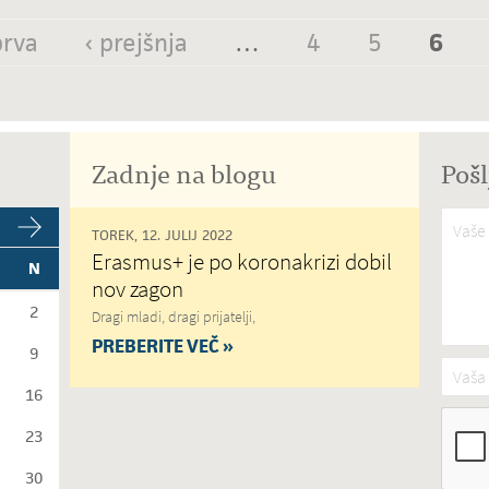
prva
‹ prejšnja
…
4
5
6
Zadnje na blogu
Pošl
Vaše 
TOREK, 12. JULIJ 2022
Erasmus+ je po koronakrizi dobil
N
nov zagon
2
Dragi mladi, dragi prijatelji,
PREBERITE VEČ »
9
Vaša 
16
23
30