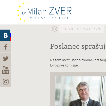
Nahajate se tukaj
POSLANEC SPRAŠUJE ZA VAS
Poslanec sprašuj
Na tem mestu bodo zbrana vprašanja, 
Evropske komisije.