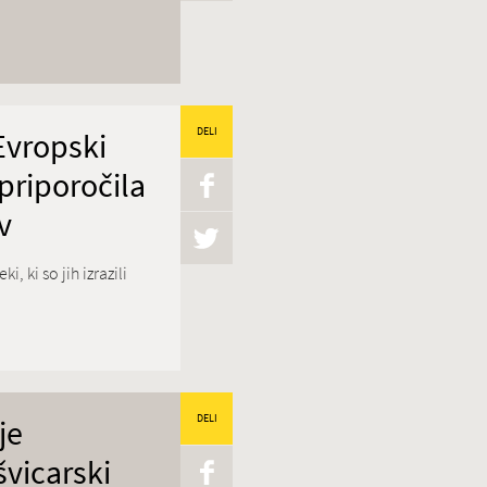
 Evropski
DELI
 priporočila
v
 ki so jih izrazili
je
DELI
švicarski