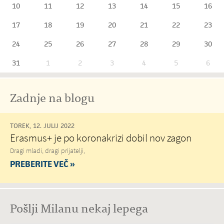
10
11
12
13
14
15
16
17
18
19
20
21
22
23
24
25
26
27
28
29
30
31
1
2
3
4
5
6
Zadnje na blogu
TOREK, 12. JULIJ 2022
Erasmus+ je po koronakrizi dobil nov zagon
Dragi mladi, dragi prijatelji,
PREBERITE VEČ »
Pošlji Milanu nekaj lepega