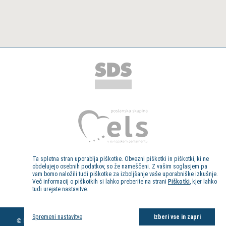
Ta spletna stran uporablja piškotke. Obvezni piškotki in piškotki, ki ne
obdelujejo osebnih podatkov, so že nameščeni. Z vašim soglasjem pa
vam bomo naložili tudi piškotke za izboljšanje vaše uporabniške izkušnje.
Več informacij o piškotkih si lahko preberite na strani
Piškotki
, kjer lahko
tudi urejate nastavitve.
Kolofon
Spremeni nastavitve
Izberi vse in zapri
© Evropski poslanec dr. Milan Zver, 2013. Vse pravice pridržane.
Pravno