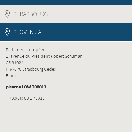
STRASBOURG
(ACTIVE TAB)
SLOVENIJA
Parlement européen
1, avenue du Président Robert Schuman
CS 91024
F-67070 Strasbourg Cedex
France
pisarna LOW T08013
T +33(0)3 88 1 75315