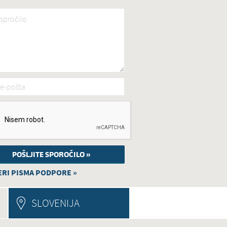
spročilo
*
e-pošta
*
RI PISMA PODPORE »
E TAB)
SLOVENIJA