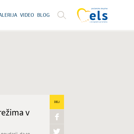
ALERIJA
VIDEO
BLOG
DELI
režima v
 poudaril, da so