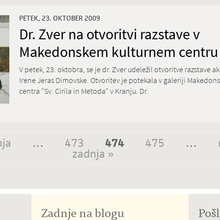
PETEK, 23. OKTOBER 2009
Dr. Zver na otvoritvi razstave v
Makedonskem kulturnem centru 
V petek, 23. oktobra, se je dr. Zver udeležil otvoritve razstave 
Irene Jeras Dimovske. Otvoritev je potekala v galeriji Makedon
centra "Sv. Cirila in Metoda" v Kranju. Dr.
nja
…
473
474
475
…
zadnja »
Zadnje na blogu
Pošl