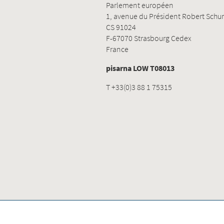
Parlement européen
1, avenue du Président Robert Sch
CS 91024
F-67070 Strasbourg Cedex
France
pisarna LOW T08013
T +33(0)3 88 1 75315