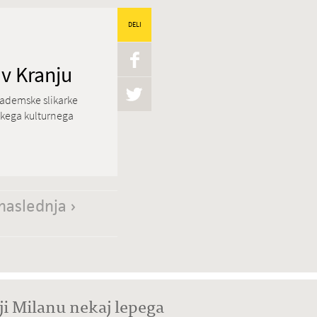
DELI
v Kranju
akademske slikarke
skega kulturnega
naslednja ›
ji Milanu nekaj lepega