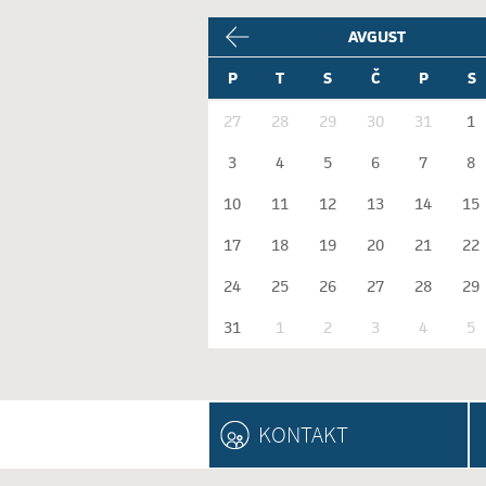
AVGUST
P
T
S
Č
P
S
27
28
29
30
31
1
3
4
5
6
7
8
10
11
12
13
14
15
17
18
19
20
21
22
24
25
26
27
28
29
31
1
2
3
4
5
KONTAKT