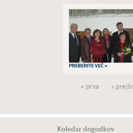
PREBERITE VEČ »
« prva
‹ prejš
Strani
Koledar dogodkov