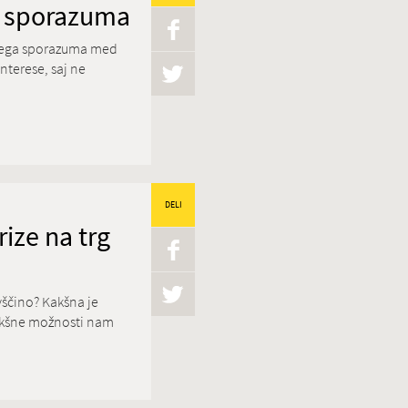
ga sporazuma
ažnega sporazuma med
nterese, saj ne
DELI
rize na trg
vščino? Kakšna je
kakšne možnosti nam