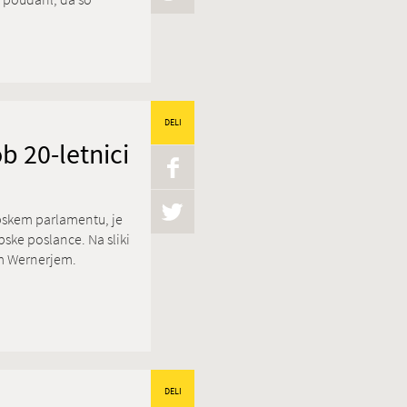
DELI
b 20-letnici
opskem parlamentu, je
pske poslance. Na sliki
m Wernerjem.
DELI