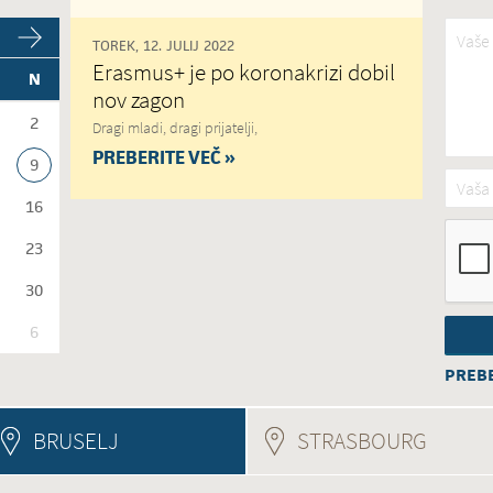
Vaše 
TOREK, 12. JULIJ 2022
Erasmus+ je po koronakrizi dobil
N
nov zagon
2
Dragi mladi, dragi prijatelji,
PREBERITE VEČ »
9
Vaša 
16
23
30
6
PREBE
BRUSELJ
STRASBOURG
(ACTIV