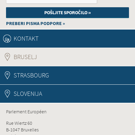
PREBERI PISMA PODPORE »
KONTAKT
BRUSELJ
(ACTIVE TAB)
STRASBOURG
SLOVENIJA
Parlement Européen
Rue Wiertz 60
B-1047 Bruxelles