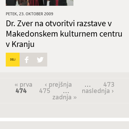
PETEK, 23. OKTOBER 2009
Dr. Zver na otvoritvi razstave v
Makedonskem kulturnem centru
v Kranju
DELI
« prva
‹ prejšnja
…
473
Strani
474
475
…
naslednja ›
zadnja »