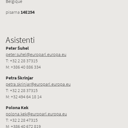
Belgique
pisarna
14E254
Asistenti
Peter Šuhel
peter.suhel@europarl.europa.eu
T: +32 2 28 37315
M: +386 40 886 334
Petra Škrinjar
petra.skrinjar@europarl.europa.eu
T: +32 2 28 37315
M: +32 494 64 18 14
Polona Kek
polona.kek@europarl.europa.eu
T: +32 2 28 47315
M: +386 40 672 819