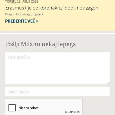
TOREK, 12. JULIJ 2022
Erasmus+ je po koronakrizi dobil nov zagon
Dragi mladi, dragi prijatelji,
PREBERITE VEČ »
Pošlji Milanu nekaj lepega
Vaše spročilo
*
Vaša e-pošta
*